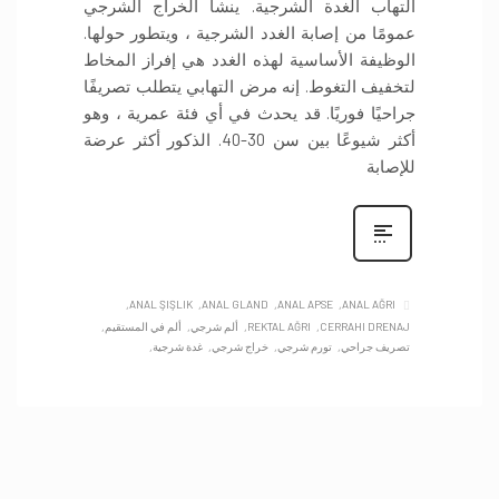
التهاب الغدة الشرجية. ينشأ الخراج الشرجي
عمومًا من إصابة الغدد الشرجية ، ويتطور حولها.
الوظيفة الأساسية لهذه الغدد هي إفراز المخاط
لتخفيف التغوط. إنه مرض التهابي يتطلب تصريفًا
جراحيًا فوريًا. قد يحدث في أي فئة عمرية ، وهو
أكثر شيوعًا بين سن 30-40. الذكور أكثر عرضة
للإصابة
ANAL ŞIŞLIK
ANAL GLAND
ANAL APSE
ANAL AĞRI
CERRAHI DRENAJ
REKTAL AĞRI
ألم شرجي
ألم في المستقيم
تصريف جراحي
تورم شرجي
خراج شرجي
غدة شرجية