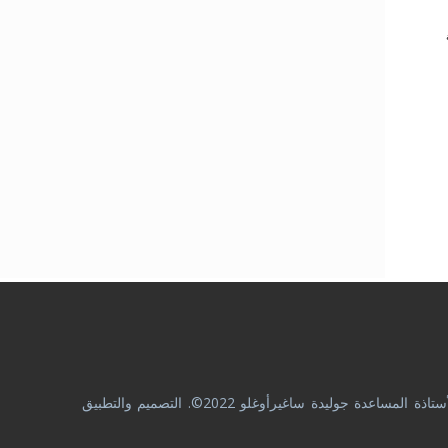
جميع محتويات هذا الموقع لغرض تقديم المعلومات الطبية فقط. يرجى استشارة طبيبك للتشخيص والعلاج. جميع الحقوق محفوظة من قبل الأستاذة المساعدة جوليدة ساغيرأوغلو 2022©. التصميم والتطبيق