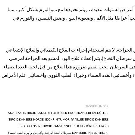
أعراض لسنوات عديدة ، ويتم تحديدها مع نمو الورم بشكل أكبر ، مما
أعراضًا مثل الألم ، وصعوبة البلع ، وضيق التنفس ، والتورم في
لجراحة. لا يتم استخدام إجراءات العلاج الكيميائي والعلاج الإشعاعي
ل سرطان النخاع). يتم إعطاء علاج اليود المشع بعد الجراحة لمرضى
ى السرطان. يجب تقييم ضرورة هذا العلاج من قبل لجنة الغدد الصماء
 وأخصائيي الغدد الصماء وخبراء الطب النووي وأخصائيي علم الأمراض
TAGGED UNDER:
ANAPLASTIK TIROID KANSERI
,
FOLIKÜLER TIROID KANSERI
,
MEDÜLLER
TIROID KANSERI
,
NÖROENDOKRIN TÜMÖR
,
PAPILLER TIROID KANSERI
,
TIROID KANSERI
,
TIROID KANSERINDE RISK FAKTÖRLERI
,
TIROID
KANSERININ BELIRTILERI
,
سرطان الغدة الدرقية
,
وأعراض
,
وأورام الغدد الصماء