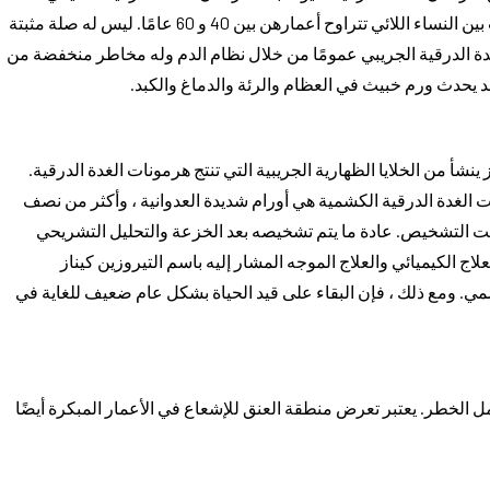
وسرطان الغدة الدرقية النخاعي. توجد في الغالب بين النساء اللائي تتراوح أعمارهن بين 40 و 60 عامًا. ليس له صلة مثبتة
ة الدرقية الجريبي عمومًا من خلال نظام الدم وله مخاطر منخفضة من
 قد يحدث ورم خبيث في العظام والرئة والدماغ والكبد.
شأ من الخلايا الظهارية الجريبية التي تنتج هرمونات الغدة الدرقية.
ب عند النساء فوق سن 65. سرطانات الغدة الدرقية الكشمية هي أورام شديدة العدوانية ، وأكثر من نصف
ت التشخيص. عادة ما يتم تشخيصه بعد الخزعة والتحليل التشريحي
اج الكيميائي والعلاج الموجه المشار إليه باسم التيروزين كيناز
ي. ومع ذلك ، فإن البقاء على قيد الحياة بشكل عام ضعيف للغاية في
ل الخطر. يعتبر تعرض منطقة العنق للإشعاع في الأعمار المبكرة أيضًا