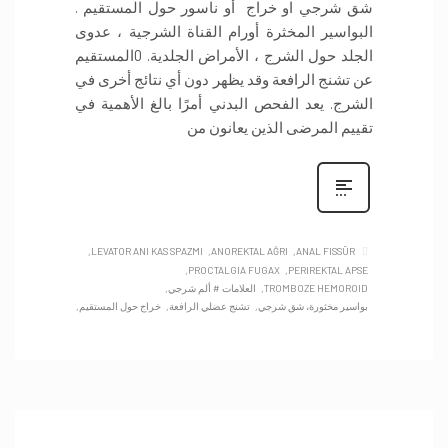
شق شرجي او خراج أو ناسور حول المستقيم .
البواسير المخثرة أورام القناة الشرجية ، عدوى
الجلد حول الشرج ، الأمراض الجلدية. 0المستقيم
عن تشنج الرافعة وقد يظهر دون أي نتائج أخرى في
الشرج. يعد الفحص البدني أمرًا بالغ الأهمية في
تقييم المرضى الذين يعانون من
LEVATOR ANI KAS SPAZMI
ANOREKTAL AĞRI
ANAL FISSÜR
PROCTALGIA FUGAX
PERIREKTAL APSE
TROMBOZE HEMOROID
العلامات # ألم شرجي
بواسير مخثورة، شق شرجي
تشنج عضلي الرافعة
خراج حول المستقيم