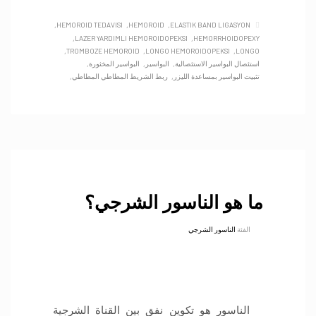
HEMOROID TEDAVISI
HEMOROID
ELASTIK BAND LIGASYON
LAZER YARDIMLI HEMOROIDOPEKSI
HEMORRHOIDOPEXY
TROMBOZE HEMOROID
LONGO HEMOROIDOPEKSI
LONGO
استئصال البواسير الاستئصالية
البواسير
البواسير المخثورة
تثبيت البواسير بمساعدة الليزر
ربط الشريط المطاطي المطاطي
ما هو الناسور الشرجي؟
الفئة
الناسور الشرجي
الناسور هو تكوين نفق بين القناة الشرجية