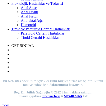
Proktolojik Hastalıklar ve Tedavisi
Anal Apse
Anal Fissür
Anal Fistül
Anorektal Ağrı
Hemoroid
Tiroid ve Paratiroid Cerrahi Hastalıkları
Paratiroid Cerrahi Hastalıklar
Tiroid Cerrahi Hastalıklar
GET SOCIAL
Bu web sitesindeki tüm içerikler tıbbi bilgilendirme amaçlıdır. Lütfen
tanı ve tedavi için doktorunuza başvurun.
Doç. Dr. Jülide Sağıroğlu © 2022 Tüm hakları saklıdır.
Tasarım uygulama
SyberiumTechs
&
SRN-DESIGN
♥ ile
TOP