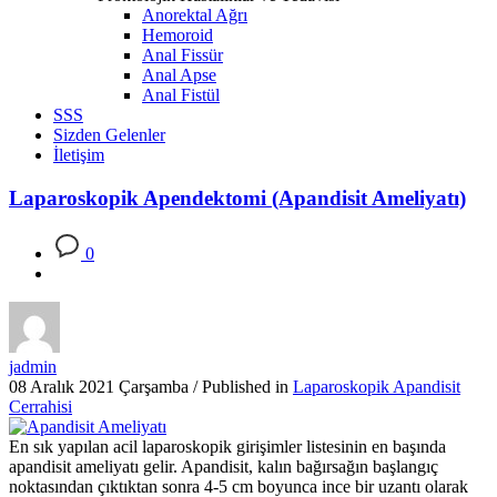
Anorektal Ağrı
Hemoroid
Anal Fissür
Anal Apse
Anal Fistül
SSS
Sizden Gelenler
İletişim
Laparoskopik Apendektomi (Apandisit Ameliyatı)
0
jadmin
08 Aralık 2021 Çarşamba
/
Published in
Laparoskopik Apandisit
Cerrahisi
En sık yapılan acil laparoskopik girişimler listesinin en başında
apandisit ameliyatı gelir. Apandisit, kalın bağırsağın başlangıç
noktasından çıktıktan sonra 4-5 cm boyunca ince bir uzantı olarak