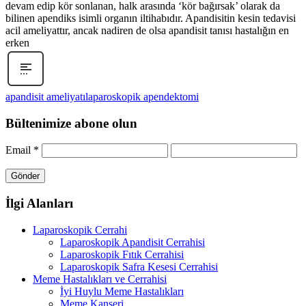
devam edip kör sonlanan, halk arasında ‘kör bağırsak’ olarak da
bilinen apendiks isimli organın iltihabıdır. Apandisitin kesin tedavisi
acil ameliyattır, ancak nadiren de olsa apandisit tanısı hastalığın en
erken
apandisit ameliyatı
laparoskopik apendektomi
Bültenimize abone olun
Email
*
İlgi Alanları
Laparoskopik Cerrahi
Laparoskopik Apandisit Cerrahisi
Laparoskopik Fıtık Cerrahisi
Laparoskopik Safra Kesesi Cerrahisi
Meme Hastalıkları ve Cerrahisi
İyi Huylu Meme Hastalıkları
Meme Kanseri