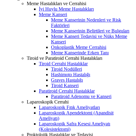
Meme Hastalıkları ve Cerrahisi
İyi Huylu Meme Hastalıkları
Meme Kanseri
Meme Kanserinin Nedenleri ve Risk
Faktörleri
Meme Kanserinin Belirtileri ve Bulguları
Meme Kanseri Tedavisi ve Nüks Meme
Kanseri
Onkoplastik Meme Cerrahisi
Meme Kanserinde Erken Tanı
Tiroid ve Paratiroid Cerrahi Hastalıkları
Tiroid Cerrahi Hastalıklar
Tiroid Nodülleri
Hashimoto Hastalığı
Graves Hastalığı
Tiroid Kanseri
Paratiroid Cerrahi Hastalıklar
Paratiroid Adenomu ve Kanseri
Laparoskopik Cerrahi
Laparoskopik Fıtık Ameliyatları
Laparoskopik Apendektomi (Apandisit
Ameliyatı)
Laparoskopik Safra Kesesi Ameliyatı
(Kolesistektomi)
Proktolojik Hastalıklar ve Tedavisi