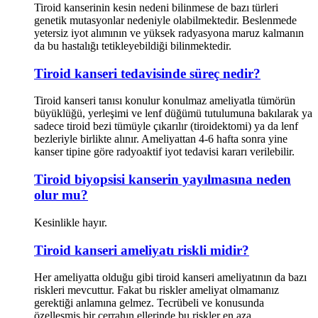
Tiroid kanserinin kesin nedeni bilinmese de bazı türleri
genetik mutasyonlar nedeniyle olabilmektedir. Beslenmede
yetersiz iyot alımının ve yüksek radyasyona maruz kalmanın
da bu hastalığı tetikleyebildiği bilinmektedir.
Tiroid kanseri tedavisinde süreç nedir?
Tiroid kanseri tanısı konulur konulmaz ameliyatla tümörün
büyüklüğü, yerleşimi ve lenf düğümü tutulumuna bakılarak ya
sadece tiroid bezi tümüyle çıkarılır (tiroidektomi) ya da lenf
bezleriyle birlikte alınır. Ameliyattan 4-6 hafta sonra yine
kanser tipine göre radyoaktif iyot tedavisi kararı verilebilir.
Tiroid biyopsisi kanserin yayılmasına neden
olur mu?
Kesinlikle hayır.
Tiroid kanseri ameliyatı riskli midir?
Her ameliyatta olduğu gibi tiroid kanseri ameliyatının da bazı
riskleri mevcuttur. Fakat bu riskler ameliyat olmamanız
gerektiği anlamına gelmez. Tecrübeli ve konusunda
özelleşmiş bir cerrahın ellerinde bu riskler en aza