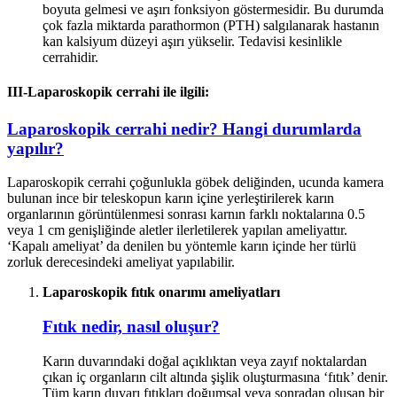
boyuta gelmesi ve aşırı fonksiyon göstermesidir. Bu durumda
çok fazla miktarda parathormon (PTH) salgılanarak hastanın
kan kalsiyum düzeyi aşırı yükselir. Tedavisi kesinlikle
cerrahidir.
III-Laparoskopik cerrahi ile ilgili:
Laparoskopik cerrahi nedir? Hangi durumlarda
yapılır?
Laparoskopik cerrahi çoğunlukla göbek deliğinden, ucunda kamera
bulunan ince bir teleskopun karın içine yerleştirilerek karın
organlarının görüntülenmesi sonrası karnın farklı noktalarına 0.5
veya 1 cm genişliğinde aletler ilerletilerek yapılan ameliyattır.
‘Kapalı ameliyat’ da denilen bu yöntemle karın içinde her türlü
zorluk derecesindeki ameliyat yapılabilir.
Laparoskopik fıtık onarımı ameliyatları
Fıtık nedir, nasıl oluşur?
Karın duvarındaki doğal açıklıktan veya zayıf noktalardan
çıkan iç organların cilt altında şişlik oluşturmasına ‘fıtık’ denir.
Tüm karın duvarı fıtıkları doğumsal veya sonradan oluşan bir