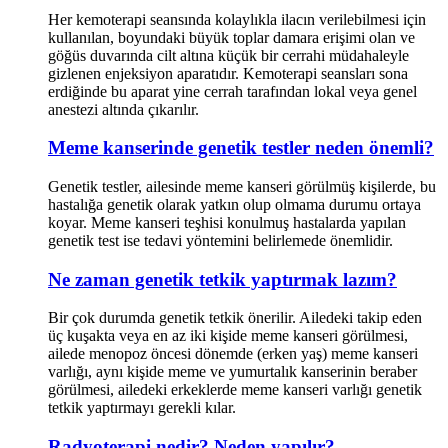
Her kemoterapi seansında kolaylıkla ilacın verilebilmesi için
kullanılan, boyundaki büyük toplar damara erişimi olan ve
göğüs duvarında cilt altına küçük bir cerrahi müdahaleyle
gizlenen enjeksiyon aparatıdır. Kemoterapi seansları sona
erdiğinde bu aparat yine cerrah tarafından lokal veya genel
anestezi altında çıkarılır.
Meme kanserinde genetik testler neden önemli?
Genetik testler, ailesinde meme kanseri görülmüş kişilerde, bu
hastalığa genetik olarak yatkın olup olmama durumu ortaya
koyar. Meme kanseri teşhisi konulmuş hastalarda yapılan
genetik test ise tedavi yöntemini belirlemede önemlidir.
Ne zaman genetik tetkik yaptırmak lazım?
Bir çok durumda genetik tetkik önerilir. Ailedeki takip eden
üç kuşakta veya en az iki kişide meme kanseri görülmesi,
ailede menopoz öncesi dönemde (erken yaş) meme kanseri
varlığı, aynı kişide meme ve yumurtalık kanserinin beraber
görülmesi, ailedeki erkeklerde meme kanseri varlığı genetik
tetkik yaptırmayı gerekli kılar.
Radyoterapi nedir? Neden yapılır?