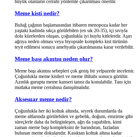
büyük olanların cerrahi yöntemle çıkarılması önerilir.
Meme kisti nedir?
Buluğ çağının başlamasından itibaren menopoza kadar her
yaştaki kadında sıkça görülebilen (en sık 20-35), içi sıvıyla
dolu kürelerden oluşan, çoğunlukla iyi huylu kitlelerdir. Aşırı
ağrıya neden olması veya biyopside kompleks kist türünün
teyit edilmesi sonucu ameliyatla çıkarılmasına karar verilebilir.
Meme başı akıntısı neden olur?
Meme başı akıntısı sebepleri çok geniş bir yelpazede incelenir.
Çoğunlukla meme kistleri ve meme iltihabı sonucu görülür.
Azınlık gurupta meme kanseri tanısı da konulabilir. Tanı için
mutlaka meme cerrahına danışılmalıdır.
Aksesuar meme nedir?
Çoğunlukla her iki koltuk altında, seyrek durumlarda da
meme altlarında görülebilen ve gebelik, doğum, emzirme gibi
süreçlerle daha da belirginleşen, ağrı da yapabilen, kimi
zaman meme başı kompleksini de barındıran, fazladan
bulunan meme dokularıdır. Kasıktan koltuk altına kadar