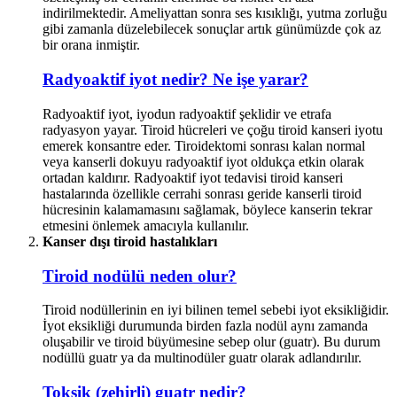
indirilmektedir. Ameliyattan sonra ses kısıklığı, yutma zorluğu
gibi zamanla düzelebilecek sonuçlar artık günümüzde çok az
bir orana inmiştir.
Radyoaktif iyot nedir? Ne işe yarar?
Radyoaktif iyot, iyodun radyoaktif şeklidir ve etrafa
radyasyon yayar. Tiroid hücreleri ve çoğu tiroid kanseri iyotu
emerek konsantre eder. Tiroidektomi sonrası kalan normal
veya kanserli dokuyu radyoaktif iyot oldukça etkin olarak
ortadan kaldırır. Radyoaktif iyot tedavisi tiroid kanseri
hastalarında özellikle cerrahi sonrası geride kanserli tiroid
hücresinin kalamamasını sağlamak, böylece kanserin tekrar
etmesini önlemek amacıyla kullanılır.
Kanser dışı tiroid hastalıkları
Tiroid nodülü neden olur?
Tiroid nodüllerinin en iyi bilinen temel sebebi iyot eksikliğidir.
İyot eksikliği durumunda birden fazla nodül aynı zamanda
oluşabilir ve tiroid büyümesine sebep olur (guatr). Bu durum
nodüllü guatr ya da multinodüler guatr olarak adlandırılır.
Toksik (zehirli) guatr nedir?