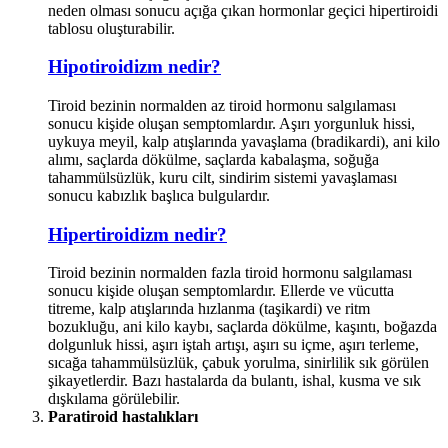
neden olması sonucu açığa çıkan hormonlar geçici hipertiroidi
tablosu oluşturabilir.
Hipotiroidizm nedir?
Tiroid bezinin normalden az tiroid hormonu salgılaması
sonucu kişide oluşan semptomlardır. Aşırı yorgunluk hissi,
uykuya meyil, kalp atışlarında yavaşlama (bradikardi), ani kilo
alımı, saçlarda dökülme, saçlarda kabalaşma, soğuğa
tahammülsüzlük, kuru cilt, sindirim sistemi yavaşlaması
sonucu kabızlık başlıca bulgulardır.
Hipertiroidizm nedir?
Tiroid bezinin normalden fazla tiroid hormonu salgılaması
sonucu kişide oluşan semptomlardır. Ellerde ve vücutta
titreme, kalp atışlarında hızlanma (taşikardi) ve ritm
bozukluğu, ani kilo kaybı, saçlarda dökülme, kaşıntı, boğazda
dolgunluk hissi, aşırı iştah artışı, aşırı su içme, aşırı terleme,
sıcağa tahammülsüzlük, çabuk yorulma, sinirlilik sık görülen
şikayetlerdir. Bazı hastalarda da bulantı, ishal, kusma ve sık
dışkılama görülebilir.
Paratiroid hastalıkları