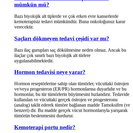
mümkün mü?
Bazı biyolojik alt tiplerde ve çok erken evre kanserlerde
kemoterapisiz tedavi mümkündür. Buna onkoloğunuz karar
verecektir.
Saçları dökmeyen tedavi çeşidi var mı?
Bazı ilaç gurupları saç dökülmesine neden olmaz. Ancak bu
ilaçlar çok sınırlı bazı biyolojik alt türlere
uygulanabilmektedir.
Hormon tedavisi neye yarar?
Hormon reseptörlerine sahip olan tümörler, vücuttaki östrojen
ve/veya progesteron (ER/PR) hormonlarına duyarlıdır ve bu
hormonlar, bu tür tümörlerin büyümesini hızlandırır. Tedavide
kullanılan ve vücuttaki gerçek östrojen ve progesteronu
(analog) taklit ederek tümöre bağlanan madde Tamoksifen (ve
benzeri) dir. Bu madde gerçek vücut hormonlarıyla yarışarak
tümörün beslenmesini durdurur.
Kemoterapi portu nedir?