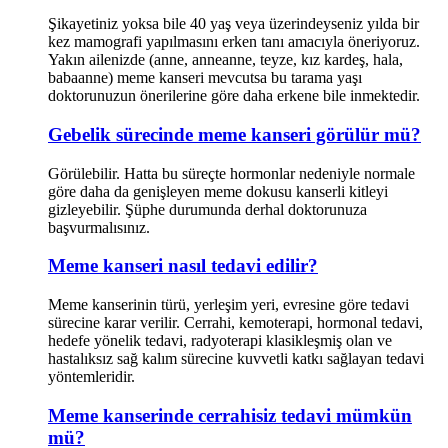
Şikayetiniz yoksa bile 40 yaş veya üzerindeyseniz yılda bir
kez mamografi yapılmasını erken tanı amacıyla öneriyoruz.
Yakın ailenizde (anne, anneanne, teyze, kız kardeş, hala,
babaanne) meme kanseri mevcutsa bu tarama yaşı
doktorunuzun önerilerine göre daha erkene bile inmektedir.
Gebelik sürecinde meme kanseri görülür mü?
Görülebilir. Hatta bu süreçte hormonlar nedeniyle normale
göre daha da genişleyen meme dokusu kanserli kitleyi
gizleyebilir. Şüphe durumunda derhal doktorunuza
başvurmalısınız.
Meme kanseri nasıl tedavi edilir?
Meme kanserinin türü, yerleşim yeri, evresine göre tedavi
sürecine karar verilir. Cerrahi, kemoterapi, hormonal tedavi,
hedefe yönelik tedavi, radyoterapi klasikleşmiş olan ve
hastalıksız sağ kalım sürecine kuvvetli katkı sağlayan tedavi
yöntemleridir.
Meme kanserinde cerrahisiz tedavi mümkün
mü?