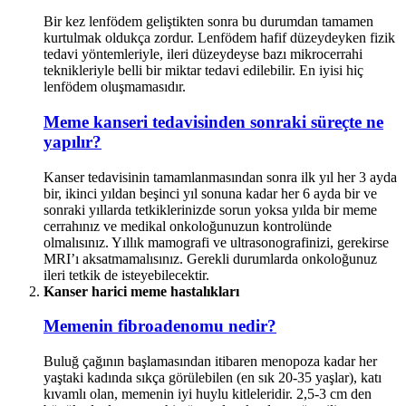
Bir kez lenfödem geliştikten sonra bu durumdan tamamen
kurtulmak oldukça zordur. Lenfödem hafif düzeydeyken fizik
tedavi yöntemleriyle, ileri düzeydeyse bazı mikrocerrahi
teknikleriyle belli bir miktar tedavi edilebilir. En iyisi hiç
lenfödem oluşmamasıdır.
Meme kanseri tedavisinden sonraki süreçte ne
yapılır?
Kanser tedavisinin tamamlanmasından sonra ilk yıl her 3 ayda
bir, ikinci yıldan beşinci yıl sonuna kadar her 6 ayda bir ve
sonraki yıllarda tetkiklerinizde sorun yoksa yılda bir meme
cerrahınız ve medikal onkoloğunuzun kontrolünde
olmalısınız. Yıllık mamografi ve ultrasonografinizi, gerekirse
MRI’ı aksatmamalısınız. Gerekli durumlarda onkoloğunuz
ileri tetkik de isteyebilecektir.
Kanser harici meme hastalıkları
Memenin fibroadenomu nedir?
Buluğ çağının başlamasından itibaren menopoza kadar her
yaştaki kadında sıkça görülebilen (en sık 20-35 yaşlar), katı
kıvamlı olan, memenin iyi huylu kitleleridir. 2,5-3 cm den