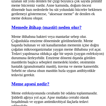
uzanan süt yolu denilen bir çizgi boyunca çok sayıda primitif
meme hücremiz vardır. Anne karnında, doğum öncesi
dönemde bazı nedenlerle bu süt yolundaki hücreler beklenen
gerilemeyi göstermezse, “aksesuar meme” de denilen ek
meme dokusu oluşur.
Memede iltihap (mastit) neden olur?
Meme iltihabına bakteri veya mantarlar sebep olur.
Çoğunlukla emzirme döneminde görülmektedir. Meme
başında bulunan ve süt kanallarından memenin içine doğru
çoğalan mikroorganizmalar yaygın meme iltihabına yol açar.
Tedavi yapılmazsa oldukça ağır bir sepsis (yaygın enfeksiyon)
durumuna ilerleyebilir. Emzirme dönemi dışında görülen
mastitlerin başlıca sebepleri memedeki kistler, otoimmün
hastalık (granulomatöz mastit), travma ve meme kanseridir.
Sebebi ne olursa olsun mastitin hızla uygun antibiyotikle
tedavisi gerekir.
Meme apsesi nedir?
Meme enfeksiyonunda cerahatin bir odakta toplanmasıdır.
Şiddetli ağrıya yol açar. Apse mutlaka cerrahi olarak
boşaltılmalı ve uygun antimikrobiyal ilaçlarla tedavi
edilmelidir.