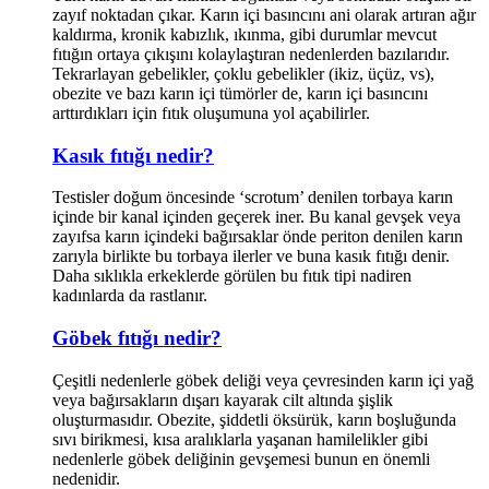
zayıf noktadan çıkar. Karın içi basıncını ani olarak artıran ağır
kaldırma, kronik kabızlık, ıkınma, gibi durumlar mevcut
fıtığın ortaya çıkışını kolaylaştıran nedenlerden bazılarıdır.
Tekrarlayan gebelikler, çoklu gebelikler (ikiz, üçüz, vs),
obezite ve bazı karın içi tümörler de, karın içi basıncını
arttırdıkları için fıtık oluşumuna yol açabilirler.
Kasık fıtığı nedir?
Testisler doğum öncesinde ‘scrotum’ denilen torbaya karın
içinde bir kanal içinden geçerek iner. Bu kanal gevşek veya
zayıfsa karın içindeki bağırsaklar önde periton denilen karın
zarıyla birlikte bu torbaya ilerler ve buna kasık fıtığı denir.
Daha sıklıkla erkeklerde görülen bu fıtık tipi nadiren
kadınlarda da rastlanır.
Göbek fıtığı nedir?
Çeşitli nedenlerle göbek deliği veya çevresinden karın içi yağ
veya bağırsakların dışarı kayarak cilt altında şişlik
oluşturmasıdır. Obezite, şiddetli öksürük, karın boşluğunda
sıvı birikmesi, kısa aralıklarla yaşanan hamilelikler gibi
nedenlerle göbek deliğinin gevşemesi bunun en önemli
nedenidir.