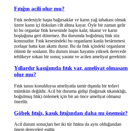
Fıtığın acili olur mu?
Fıtık nedeniyle başta bağırsaklar ve karın yağ tabakası olmak
üzere karın içi dokuları cilt altına kayar. Öyle bir zaman gelir
ki bu organlar fıtık kesesinde hapis kalır, tıkanır ve karın
boşluğuna geri dönemez. Bu durumda boğulmuş fıtık söz
konusudur. Fıtık kesesindeki bu organların kanla beslenmesi
zorlaşır hatta kan akımı durur. Bu da fıtık içindeki organların
ölümü ile sonlanır. Bu durum insan hayatını yüksek derecede
tehlikeye sokan bir sonuç yaratır ve acilen ameliyat gerektirir.
Yıllardır kasığımda fıtık var, ameliyat olmasam
olur mu?
Fıtık tanısı konulduysa ameliyatla tamir dışında bir tedavi
mümkün değildir. Acil bir duruma gidişi (bağırsak tıkanıklığı,
boğulmuş fıtık) önlemek için bir an önce ameliyat olmanız
önerilir.
Göbek fıtığı, kasık fıtığından daha mı önemsiz?
Acil durum sonuçları her iki tür fıtıkta da aynı olduğundan
önem dereceleri eşittir.