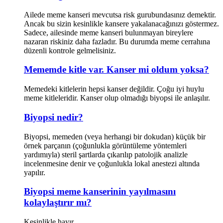
Ailede meme kanseri mevcutsa risk gurubundasınız demektir.
Ancak bu sizin kesinlikle kansere yakalanacağınızı göstermez.
Sadece, ailesinde meme kanseri bulunmayan bireylere
nazaran riskiniz daha fazladır. Bu durumda meme cerrahına
düzenli kontrole gelmelisiniz.
Mememde kitle var. Kanser mi oldum yoksa?
Memedeki kitlelerin hepsi kanser değildir. Çoğu iyi huylu
meme kitleleridir. Kanser olup olmadığı biyopsi ile anlaşılır.
Biyopsi nedir?
Biyopsi, memeden (veya herhangi bir dokudan) küçük bir
örnek parçanın (çoğunlukla görüntüleme yöntemleri
yardımıyla) steril şartlarda çıkarılıp patolojik analizle
incelenmesine denir ve çoğunlukla lokal anestezi altında
yapılır.
Biyopsi meme kanserinin yayılmasını
kolaylaştırır mı?
Kesinlikle hayır.