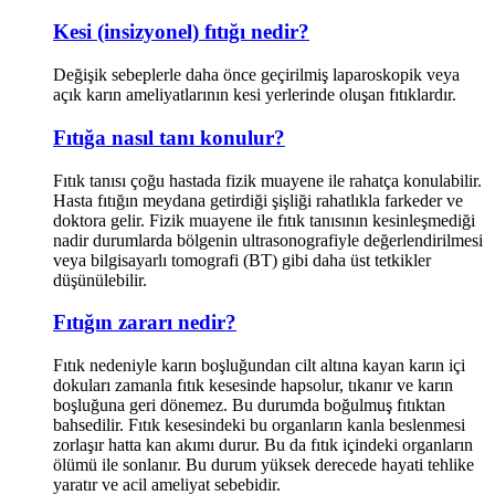
Kesi (insizyonel) fıtığı nedir?
Değişik sebeplerle daha önce geçirilmiş laparoskopik veya
açık karın ameliyatlarının kesi yerlerinde oluşan fıtıklardır.
Fıtığa nasıl tanı konulur?
Fıtık tanısı çoğu hastada fizik muayene ile rahatça konulabilir.
Hasta fıtığın meydana getirdiği şişliği rahatlıkla farkeder ve
doktora gelir. Fizik muayene ile fıtık tanısının kesinleşmediği
nadir durumlarda bölgenin ultrasonografiyle değerlendirilmesi
veya bilgisayarlı tomografi (BT) gibi daha üst tetkikler
düşünülebilir.
Fıtığın zararı nedir?
Fıtık nedeniyle karın boşluğundan cilt altına kayan karın içi
dokuları zamanla fıtık kesesinde hapsolur, tıkanır ve karın
boşluğuna geri dönemez. Bu durumda boğulmuş fıtıktan
bahsedilir. Fıtık kesesindeki bu organların kanla beslenmesi
zorlaşır hatta kan akımı durur. Bu da fıtık içindeki organların
ölümü ile sonlanır. Bu durum yüksek derecede hayati tehlike
yaratır ve acil ameliyat sebebidir.