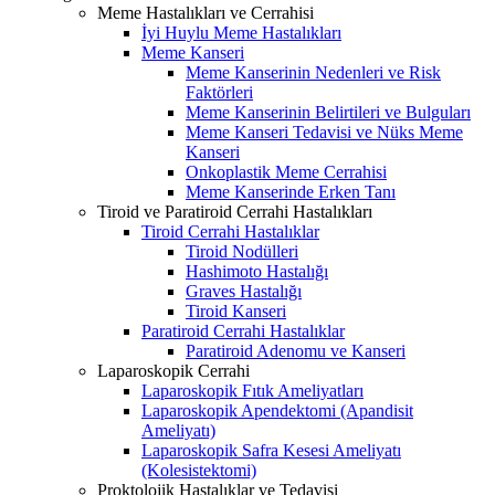
Meme Hastalıkları ve Cerrahisi
İyi Huylu Meme Hastalıkları
Meme Kanseri
Meme Kanserinin Nedenleri ve Risk
Faktörleri
Meme Kanserinin Belirtileri ve Bulguları
Meme Kanseri Tedavisi ve Nüks Meme
Kanseri
Onkoplastik Meme Cerrahisi
Meme Kanserinde Erken Tanı
Tiroid ve Paratiroid Cerrahi Hastalıkları
Tiroid Cerrahi Hastalıklar
Tiroid Nodülleri
Hashimoto Hastalığı
Graves Hastalığı
Tiroid Kanseri
Paratiroid Cerrahi Hastalıklar
Paratiroid Adenomu ve Kanseri
Laparoskopik Cerrahi
Laparoskopik Fıtık Ameliyatları
Laparoskopik Apendektomi (Apandisit
Ameliyatı)
Laparoskopik Safra Kesesi Ameliyatı
(Kolesistektomi)
Proktolojik Hastalıklar ve Tedavisi