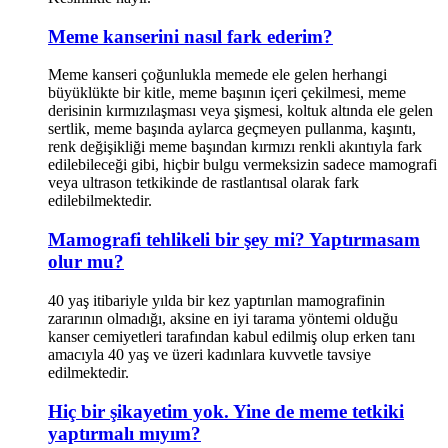
Meme kanserini nasıl fark ederim?
Meme kanseri çoğunlukla memede ele gelen herhangi
büyüklükte bir kitle, meme başının içeri çekilmesi, meme
derisinin kırmızılaşması veya şişmesi, koltuk altında ele gelen
sertlik, meme başında aylarca geçmeyen pullanma, kaşıntı,
renk değişikliği meme başından kırmızı renkli akıntıyla fark
edilebileceği gibi, hiçbir bulgu vermeksizin sadece mamografi
veya ultrason tetkikinde de rastlantısal olarak fark
edilebilmektedir.
Mamografi tehlikeli bir şey mi? Yaptırmasam
olur mu?
40 yaş itibariyle yılda bir kez yaptırılan mamografinin
zararının olmadığı, aksine en iyi tarama yöntemi olduğu
kanser cemiyetleri tarafından kabul edilmiş olup erken tanı
amacıyla 40 yaş ve üzeri kadınlara kuvvetle tavsiye
edilmektedir.
Hiç bir şikayetim yok. Yine de meme tetkiki
yaptırmalı mıyım?