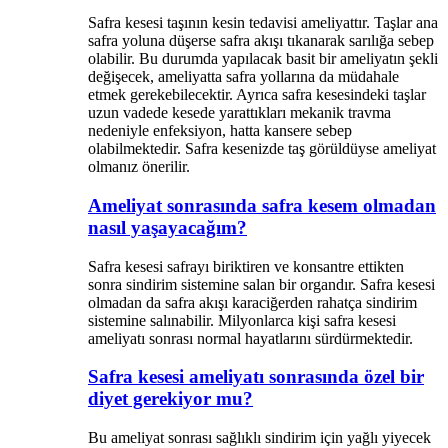
Safra kesesi taşının kesin tedavisi ameliyattır. Taşlar ana
safra yoluna düşerse safra akışı tıkanarak sarılığa sebep
olabilir. Bu durumda yapılacak basit bir ameliyatın şekli
değişecek, ameliyatta safra yollarına da müdahale
etmek gerekebilecektir. Ayrıca safra kesesindeki taşlar
uzun vadede kesede yarattıkları mekanik travma
nedeniyle enfeksiyon, hatta kansere sebep
olabilmektedir. Safra kesenizde taş görüldüyse ameliyat
olmanız önerilir.
Ameliyat sonrasında safra kesem olmadan
nasıl yaşayacağım?
Safra kesesi safrayı biriktiren ve konsantre ettikten
sonra sindirim sistemine salan bir organdır. Safra kesesi
olmadan da safra akışı karaciğerden rahatça sindirim
sistemine salınabilir. Milyonlarca kişi safra kesesi
ameliyatı sonrası normal hayatlarını sürdürmektedir.
Safra kesesi ameliyatı sonrasında özel bir
diyet gerekiyor mu?
Bu ameliyat sonrası sağlıklı sindirim için yağlı yiyecek