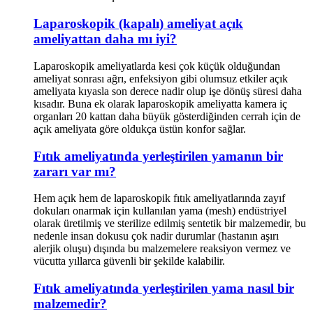
Laparoskopik (kapalı) ameliyat açık
ameliyattan daha mı iyi?
Laparoskopik ameliyatlarda kesi çok küçük olduğundan
ameliyat sonrası ağrı, enfeksiyon gibi olumsuz etkiler açık
ameliyata kıyasla son derece nadir olup işe dönüş süresi daha
kısadır. Buna ek olarak laparoskopik ameliyatta kamera iç
organları 20 kattan daha büyük gösterdiğinden cerrah için de
açık ameliyata göre oldukça üstün konfor sağlar.
Fıtık ameliyatında yerleştirilen yamanın bir
zararı var mı?
Hem açık hem de laparoskopik fıtık ameliyatlarında zayıf
dokuları onarmak için kullanılan yama (mesh) endüstriyel
olarak üretilmiş ve sterilize edilmiş sentetik bir malzemedir, bu
nedenle insan dokusu çok nadir durumlar (hastanın aşırı
alerjik oluşu) dışında bu malzemelere reaksiyon vermez ve
vücutta yıllarca güvenli bir şekilde kalabilir.
Fıtık ameliyatında yerleştirilen yama nasıl bir
malzemedir?