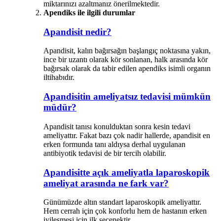
miktarınızı azaltmanız önerilmektedir.
Apendiks ile ilgili durumlar
Apandisit nedir?
Apandisit, kalın bağırsağın başlangıç noktasına yakın,
ince bir uzantı olarak kör sonlanan, halk arasında kör
bağırsak olarak da tabir edilen apendiks isimli organın
iltihabıdır.
Apandisitin ameliyatsız tedavisi mümkün
müdür?
Apandisit tanısı konulduktan sonra kesin tedavi
ameliyattır. Fakat bazı çok nadir hallerde, apandisit en
erken formunda tanı aldıysa derhal uygulanan
antibiyotik tedavisi de bir tercih olabilir.
Apandisitte açık ameliyatla laparoskopik
ameliyat arasında ne fark var?
Günümüzde altın standart laparoskopik ameliyattır.
Hem cerrah için çok konforlu hem de hastanın erken
iyileşmesi için ilk seçenektir.