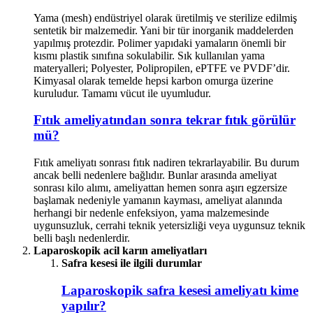
Yama (mesh) endüstriyel olarak üretilmiş ve sterilize edilmiş
sentetik bir malzemedir. Yani bir tür inorganik maddelerden
yapılmış protezdir. Polimer yapıdaki yamaların önemli bir
kısmı plastik sınıfına sokulabilir. Sık kullanılan yama
materyalleri; Polyester, Polipropilen, ePTFE ve PVDF’dir.
Kimyasal olarak temelde hepsi karbon omurga üzerine
kuruludur. Tamamı vücut ile uyumludur.
Fıtık ameliyatından sonra tekrar fıtık görülür
mü?
Fıtık ameliyatı sonrası fıtık nadiren tekrarlayabilir. Bu durum
ancak belli nedenlere bağlıdır. Bunlar arasında ameliyat
sonrası kilo alımı, ameliyattan hemen sonra aşırı egzersize
başlamak nedeniyle yamanın kayması, ameliyat alanında
herhangi bir nedenle enfeksiyon, yama malzemesinde
uygunsuzluk, cerrahi teknik yetersizliği veya uygunsuz teknik
belli başlı nedenlerdir.
Laparoskopik acil karın ameliyatları
Safra kesesi ile ilgili durumlar
Laparoskopik safra kesesi ameliyatı kime
yapılır?