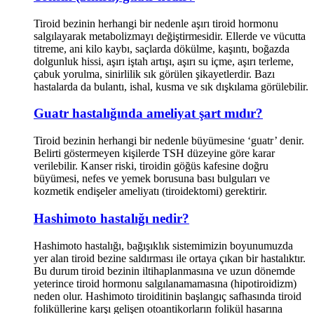
Tiroid bezinin herhangi bir nedenle aşırı tiroid hormonu
salgılayarak metabolizmayı değiştirmesidir. Ellerde ve vücutta
titreme, ani kilo kaybı, saçlarda dökülme, kaşıntı, boğazda
dolgunluk hissi, aşırı iştah artışı, aşırı su içme, aşırı terleme,
çabuk yorulma, sinirlilik sık görülen şikayetlerdir. Bazı
hastalarda da bulantı, ishal, kusma ve sık dışkılama görülebilir.
Guatr hastalığında ameliyat şart mıdır?
Tiroid bezinin herhangi bir nedenle büyümesine ‘guatr’ denir.
Belirti göstermeyen kişilerde TSH düzeyine göre karar
verilebilir. Kanser riski, tiroidin göğüs kafesine doğru
büyümesi, nefes ve yemek borusuna bası bulguları ve
kozmetik endişeler ameliyatı (tiroidektomi) gerektirir.
Hashimoto hastalığı nedir?
Hashimoto hastalığı, bağışıklık sistemimizin boyunumuzda
yer alan tiroid bezine saldırması ile ortaya çıkan bir hastalıktır.
Bu durum tiroid bezinin iltihaplanmasına ve uzun dönemde
yeterince tiroid hormonu salgılanamamasına (hipotiroidizm)
neden olur. Hashimoto tiroiditinin başlangıç safhasında tiroid
foliküllerine karşı gelişen otoantikorların folikül hasarına