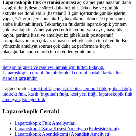
Laparoskopik fıtık cerrahisi sonrası
açık ameliyata nazaran daha
az ağrılıdır, iyileşme süreci daha hızlıdır. Erken işe ve günlük
aktivitelere dönülebilir (hastalar 2-3 gün içerisinde günlük işlerini
yapar, 5-7 gün içerisinde aktif iş hayatlarına döner, 10 gün sonra
araba kullanabilirler). Tekrarlayan fıtıklarda laparoskopik yöntem
çok avantajlıdır. Ameliyat yeri enfeksiyonu, yara ayrışması, his
kaybı, gerilme hissi ve ameliyat izi gibi klasik postoperatif
komplikasyonların çok az olması sebebiyle çokça tercih edilir. Bu
yöntemle ameliyat sonrası çok daha az performans kaybı
olacağından sporcularda tercih edilen yöntemdir.
İletişim bilgileri ve randevu almak için lütfen tıklayın.
Laparoskopik cerrahi tüm abdominal cerrahi hastalıklarda altın
standart girişimdir.
Tagged under:
direkt fıtık
,
epigastrik fıtık
,
femoral fıtık
,
göbek fıtığı
,
indirekt fıtık
,
kasık (inguinal) fıtığı
,
kesi yeri fıtığı
,
laparoskopik fıtık
ameliyatı
,
Spiegel fıtık
Laparoskopik Cerrahi
Laparoskopik Fıtık Ameliyatları
Laparoskopik Safra Kesesi Ameliyatı (Kolesistektomi)
Laparoskopik Apendektomi (Apandisit Ameliyatı)