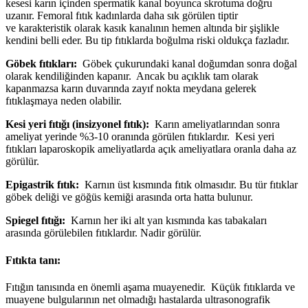
kesesi karın içinden spermatik kanal boyunca skrotuma doğru
uzanır. Femoral fıtık kadınlarda daha sık görülen tiptir
ve karakteristik olarak kasık kanalının hemen altında bir şişlikle
kendini belli eder. Bu tip fıtıklarda boğulma riski oldukça fazladır.
Göbek fıtıkları:
Göbek çukurundaki kanal doğumdan sonra doğal
olarak kendiliğinden kapanır. Ancak bu açıklık tam olarak
kapanmazsa karın duvarında zayıf nokta meydana gelerek
fıtıklaşmaya neden olabilir.
Kesi yeri fıtığı (insizyonel fıtık):
Karın ameliyatlarından sonra
ameliyat yerinde %3-10 oranında görülen fıtıklardır. Kesi yeri
fıtıkları laparoskopik ameliyatlarda açık ameliyatlara oranla daha az
görülür.
Epigastrik fıtık:
Karnın üst kısmında fıtık olmasıdır. Bu tür fıtıklar
göbek deliği ve göğüs kemiği arasında orta hatta bulunur.
Spiegel fıtığı:
Karnın her iki alt yan kısmında kas tabakaları
arasında görülebilen fıtıklardır. Nadir görülür.
Fıtıkta tanı:
Fıtığın tanısında en önemli aşama muayenedir. Küçük fıtıklarda ve
muayene bulgularının net olmadığı hastalarda ultrasonografik