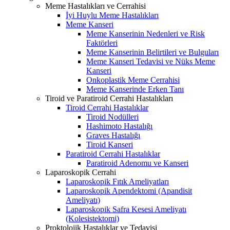
Meme Hastalıkları ve Cerrahisi
İyi Huylu Meme Hastalıkları
Meme Kanseri
Meme Kanserinin Nedenleri ve Risk
Faktörleri
Meme Kanserinin Belirtileri ve Bulguları
Meme Kanseri Tedavisi ve Nüks Meme
Kanseri
Onkoplastik Meme Cerrahisi
Meme Kanserinde Erken Tanı
Tiroid ve Paratiroid Cerrahi Hastalıkları
Tiroid Cerrahi Hastalıklar
Tiroid Nodülleri
Hashimoto Hastalığı
Graves Hastalığı
Tiroid Kanseri
Paratiroid Cerrahi Hastalıklar
Paratiroid Adenomu ve Kanseri
Laparoskopik Cerrahi
Laparoskopik Fıtık Ameliyatları
Laparoskopik Apendektomi (Apandisit
Ameliyatı)
Laparoskopik Safra Kesesi Ameliyatı
(Kolesistektomi)
Proktolojik Hastalıklar ve Tedavisi