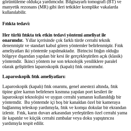
görüntüleme oldukça yardımcıdır. Bilgisayarlı tomografi (BT) ve
manyetik rezonans (MR) gibi ileri tetkikler komplike vakalarda
kullanılabilir.
Fıtıkta tedavi:
Her türlü fıtıkta tek etkin tedavi yöntemi ameliyat ile
onarımdır.
Yıllar içerisinde çok farklı türde cerrahi teknik
denenmiştir ve standart kabul gören yöntemler belirlenmiştir. Fıtık
ameliyatları iki yöntemle yapılmaktadır. Birincisi fıtığın olduğu
bölgeye dışarıdan yapılan bir kesi ile gerçekleştirilen açık (klasik)
yöntemdir. İkinci yöntem ise son teknolojik yeniliklere paralel
olarak geliştirilen laparoskopik (kapalı) fıtık onarımıdır.
Laparoskopik fıtık ameliyatları:
Laparoskopik (kapalı) fıtık onarımı, genel anestezi altında, fıtık
tipine göre karnın belirlenen kısmına yapılan port kesileri ile
laparoskopi teknolojisi ve uygun cerrahi yamanın kullanıldığı bir
yöntemdir. Bu yöntemde içi boş bir kanaldan özel bir kameraya
bağlanmış teleskop yardımıyla, fıtık ve komşu dokular bir ekrandan
izlenir. Fıtık, karın duvarı arkasından yerleştirilen özel cerrahi yama
ile kapatılır ve küçük cerrahi zımbalar veya doku yapıştırıcısı
yardımıyla tespit edilir.