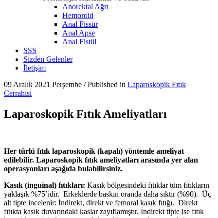
Anorektal Ağrı
Hemoroid
Anal Fissür
Anal Apse
Anal Fistül
SSS
Sizden Gelenler
İletişim
09 Aralık 2021 Perşembe
/
Published in
Laparoskopik Fıtık
Cerrahisi
Laparoskopik Fıtık Ameliyatları
Her türlü fıtık laparoskopik (kapalı) yöntemle ameliyat
edilebilir. Laparoskopik fıtık ameliyatları arasında yer alan
operasyonları aşağıda bulabilirsiniz.
Kasık (inguinal) fıtıkları:
Kasık bölgesindeki fıtıklar tüm fıtıkların
yaklaşık %75’idir. Erkeklerde baskın oranda daha sıktır (%90). Üç
alt tipte incelenir: İndirekt, direkt ve femoral kasık fıtığı. Direkt
fıtıkta kasık duvarındaki kaslar zayıflamıştır. İndirekt tipte ise fıtık