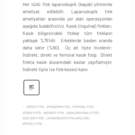
Her türlü fıtık laparoskopik (kapalı) yöntemle
ameliyat edilebilir. Laparoskopik fıtık
ameliyatları arasında yer alan operasyonları
aşağıda bulabilirsiniz. Kasık (inguinal) fıtıkları:
Kasık bölgesindeki fıtıklar tüm fıtıkların
yaklaşık %75’idir. Erkeklerde baskın oranda
daha sıktır (%90). Üç alt tipte incelenir:
İndirekt, direkt ve femoral kasık fıtığı. Direkt
fıtıkta kasık duvarındaki kaslar zayıflamıştır.
İndirekt tipte ise fıtık kesesi karın
DIREKT FITIK
EPIGASTRIK FITIK
FEMORAL FITIK
GÖBEK FITIĞI
INDIREKT FITIK
KASIK (INGUINAL) FITIĞI
KESI YERI FITIĞI
LAPAROSKOPIK FITIK AMELIYATI
SPIEGEL FITIK