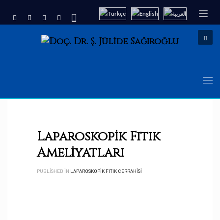
Laparoskopik Fıtık
Ameliyatları
PUBLISHED IN
LAPAROSKOPIK FITIK CERRAHISI