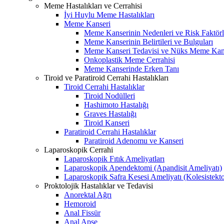
Meme Hastalıkları ve Cerrahisi
İyi Huylu Meme Hastalıkları
Meme Kanseri
Meme Kanserinin Nedenleri ve Risk Faktörl
Meme Kanserinin Belirtileri ve Bulguları
Meme Kanseri Tedavisi ve Nüks Meme Kan
Onkoplastik Meme Cerrahisi
Meme Kanserinde Erken Tanı
Tiroid ve Paratiroid Cerrahi Hastalıkları
Tiroid Cerrahi Hastalıklar
Tiroid Nodülleri
Hashimoto Hastalığı
Graves Hastalığı
Tiroid Kanseri
Paratiroid Cerrahi Hastalıklar
Paratiroid Adenomu ve Kanseri
Laparoskopik Cerrahi
Laparoskopik Fıtık Ameliyatları
Laparoskopik Apendektomi (Apandisit Ameliyatı)
Laparoskopik Safra Kesesi Ameliyatı (Kolesistekt
Proktolojik Hastalıklar ve Tedavisi
Anorektal Ağrı
Hemoroid
Anal Fissür
Anal Apse