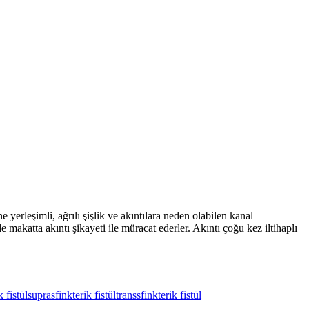
e yerleşimli, ağrılı şişlik ve akıntılara neden olabilen kanal
e makatta akıntı şikayeti ile müracat ederler. Akıntı çoğu kez iltihaplı
k fistül
suprasfinkterik fistül
transsfinkterik fistül