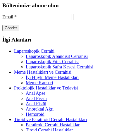
Bültenimize abone olun
Email
*
İlgi Alanları
Laparoskopik Cerrahi
Laparoskopik Apandisit Cerrahisi
Laparoskopik Fıtık Cerrahisi
Laparoskopik Safra Kesesi Cerrahisi
Meme Hastalıkları ve Cerrahisi
İyi Huylu Meme Hastalıkları
Meme Kanseri
Proktolojik Hastalıklar ve Tedavisi
Anal Apse
Anal Fissür
Anal Fistül
Anorektal Ağrı
Hemoroid
Tiroid ve Paratiroid Cerrahi Hastalıkları
Paratiroid Cerrahi Hastalıklar
Tiroid Cerrahi Hastalıklar