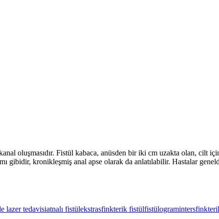
 kanal oluşmasıdır. Fistül kabaca, anüsden bir iki cm uzakta olan, cilt için
ı gibidir, kronikleşmiş anal apse olarak da anlatılabilir. Hastalar geneld
de lazer tedavisi
atnalı fistül
ekstrasfinkterik fistül
fistülogram
intersfinkteri