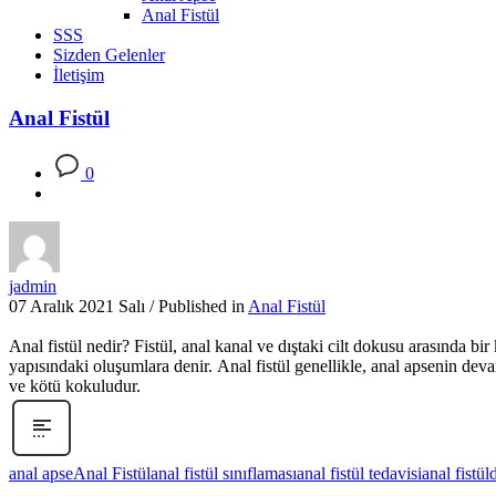
Anal Fistül
SSS
Sizden Gelenler
İletişim
Anal Fistül
0
jadmin
07 Aralık 2021 Salı
/
Published in
Anal Fistül
Anal fistül nedir? Fistül, anal kanal ve dıştaki cilt dokusu arasında bir
yapısındaki oluşumlara denir. Anal fistül genellikle, anal apsenin devam
ve kötü kokuludur.
anal apse
Anal Fistül
anal fistül sınıflaması
anal fistül tedavisi
anal fistül