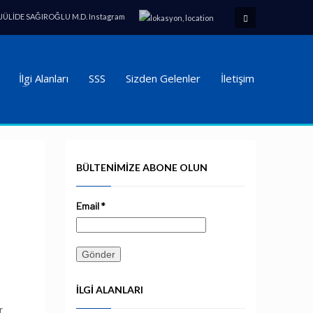
 JÜLİDE SAĞIROĞLU M.D. Instagram
İlgi Alanları
SSS
Sizden Gelenler
İletişim
BÜLTENIMIZE ABONE OLUN
Email
*
İLGI ALANLARI
r