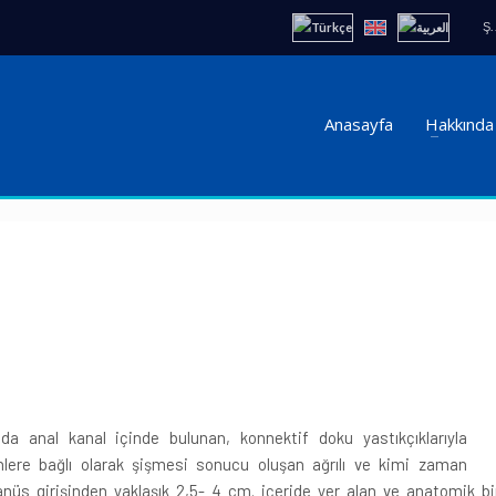
Ş.
Anasayfa
Hakkında
 anal kanal içinde bulunan, konnektif doku yastıkçıklarıyla
nlere bağlı olarak şişmesi sonucu oluşan ağrılı ve kimi zaman
anüs girişinden yaklaşık 2,5- 4 cm. içeride yer alan ve anatomik bi