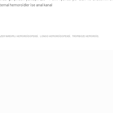
ternal hemoroidler ise anal kanal
AZER YARDIMLI HEMOROIDOPEKSI
LONGO HEMOROIDOPEKSI
TROMBOZE HEMOROID