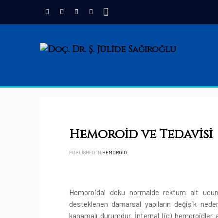
Hemoroid ve Tedavisi
PUBLISHED IN
HEMOROID
Hemoroidal doku normalde rektum alt ucunda
desteklenen damarsal yapıların değişik nede
kanamalı durumdur. İnternal (iç) hemoroidler 