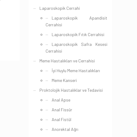
Laparoskopik Cerrahi
Laparoskopik Apandisit
Cerrahisi
Laparoskopik Fıtık Cerrahisi
Laparoskopik Safra Kesesi
Cerrahisi
Meme Hastalıkları ve Cerrahisi
İyi Huylu Meme Hastalıkları
Meme Kanseri
Proktolojik Hastalıklar ve Tedavisi
Anal Apse
Anal Fissür
Anal Fistül
Anorektal Ağrı