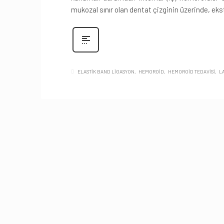
mukozal sınır olan dentat çizginin üzerinde, eks
ELASTIK BAND LIGASYON
HEMOROID
HEMOROID TEDAVISI
L