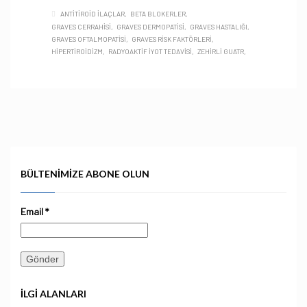
ANTITIROID ILAÇLAR
BETA BLOKERLER
GRAVES CERRAHISI
GRAVES DERMOPATISI
GRAVES HASTALIĞI
GRAVES OFTALMOPATISI
GRAVES RISK FAKTÖRLERI
HIPERTIROIDIZM
RADYOAKTIF IYOT TEDAVISI
ZEHIRLI GUATR
BÜLTENIMIZE ABONE OLUN
Email
*
İLGI ALANLARI