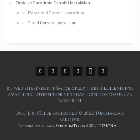
Tiroid ve Paratiroid Cerrahi Hastalıkları
Paratiroid Cerrahi Hastalıklar
Tiroid Cerrahi Hastalıklar
Bu web sitesindeki tüm içerikler tıbbi bilgilendirme
amaçlıdır. Lütfen tanı ve tedavi için doktorunuza
başvurun.
Doç. Dr. Jülide Sağıroğlu © 2022 Tüm hakları
saklıdır.
Tasarım uygulama
SyberiumTechs
&
SRN-DESIGN
♥ ile