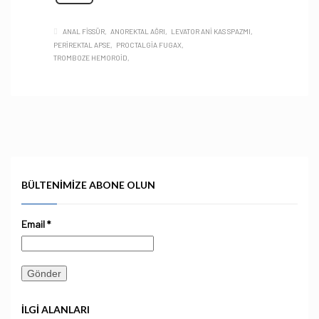
ANAL FISSÜR
ANOREKTAL AĞRI
LEVATOR ANI KAS SPAZMI
PERIREKTAL APSE
PROCTALGIA FUGAX
TROMBOZE HEMOROID
BÜLTENIMIZE ABONE OLUN
Email
*
İLGI ALANLARI