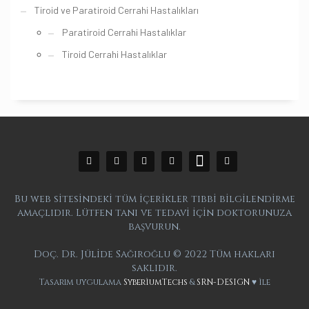
Tiroid ve Paratiroid Cerrahi Hastalıkları
Paratiroid Cerrahi Hastalıklar
Tiroid Cerrahi Hastalıklar
Bu web sitesindeki tüm içerikler tıbbi bilgilendirme
amaçlıdır. Lütfen tanı ve tedavi için doktorunuza
başvurun.
Doç. Dr. Jülide Sağıroğlu © 2022 Tüm hakları
saklıdır.
Tasarım uygulama
SyberiumTechs
&
SRN-DESIGN
♥ ile