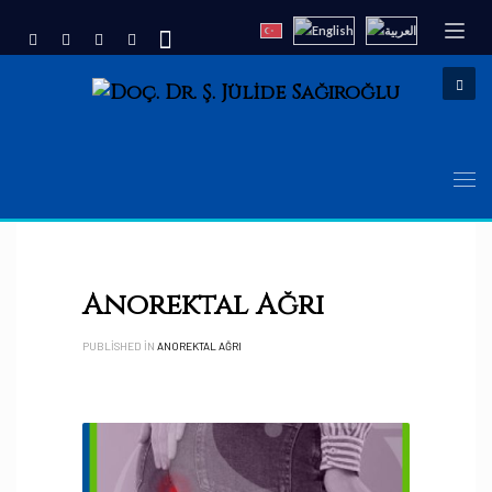
Anorektal Ağrı
PUBLISHED IN
ANOREKTAL AĞRI