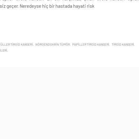
siz geçer. Neredeyse hiç bir hastada hayati risk
ÜLLER TIROID KANSERI
NÖROENDOKRIN TÜMÖR
PAPILLER TIROID KANSERI
TIROID KANSERI
ILERI