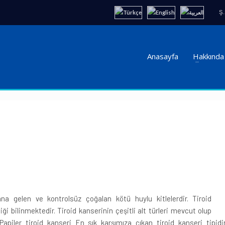
Ş.
Anasayfa
Hakkında
ana gelen ve kontrolsüz çoğalan kötü huylu kitlelerdir. Tiroid
ği bilinmektedir. Tiroid kanserinin çeşitli alt türleri mevcut olup
apiler tiroid kanseri En sık karşımıza çıkan tiroid kanseri tipidir