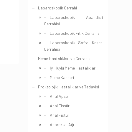
Laparoskopik Cerrahi
Laparoskopik Apandisit
Cerrahisi
Laparoskopik Fıtık Cerrahisi
Laparoskopik Safra Kesesi
Cerrahisi
Meme Hastalıkları ve Cerrahisi
İyi Huylu Meme Hastalıkları
Meme Kanseri
Proktolojik Hastalıklar ve Tedavisi
Anal Apse
Anal Fissür
Anal Fistül
Anorektal Ağrı