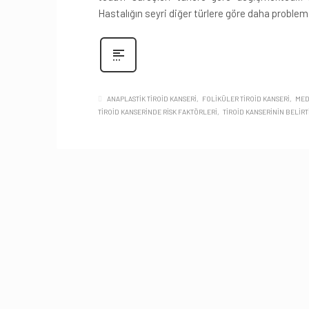
Hastalığın seyri diğer türlere göre daha problem
ANAPLASTIK TIROID KANSERI
FOLIKÜLER TIROID KANSERI
MED
TIROID KANSERINDE RISK FAKTÖRLERI
TIROID KANSERININ BELIRT