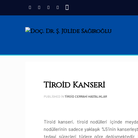
Tiroid Kanseri
PUBLISHED IN
TIROID CERRAHI HASTALIKLAR
Tiroid kanseri, tiroid nodülleri içinde meyd
nodüllerinin sadece yaklaşık %5’inin kanserleşti
tedavi süreçleri türlere göre değişmektedir. P